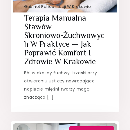
Gabinet Rehabilitacji W Krakowie
Terapia Manualna
Stawów
Skroniowo‑żuchwowyc
H W Praktyce — Jak
Poprawić Komfort I
Zdrowie W Krakowie
Ból w okolicy żuchwy, trzaski przy
otwieraniu ust czy nawracające
napięcie mięśni twarzy mogą
znacząco […]