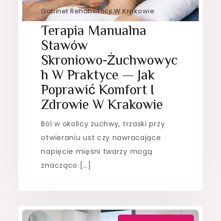
Gabinet Rehabilitacji W Krakowie
Terapia Manualna
Stawów
Skroniowo‑żuchwowyc
H W Praktyce — Jak
Poprawić Komfort I
Zdrowie W Krakowie
Ból w okolicy żuchwy, trzaski przy
otwieraniu ust czy nawracające
napięcie mięśni twarzy mogą
znacząco […]